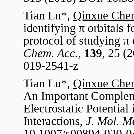
Tian Lu*,
Qinxue Che
identifying π orbitals 
protocol of studying π 
Chem. Acc.
,
139
, 25 (
019-2541-z
Tian Lu*,
Qinxue Che
An Important Complem
Electrostatic Potential
Interactions,
J. Mol. M
10.1007/s00894-020-0