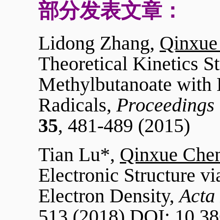
部分发表文章：
Lidong Zhang,
Qinxue
Theoretical Kinetics S
Methylbutanoate with
Radicals,
Proceedings 
35
, 481-489 (2015)
Tian Lu*,
Qinxue Che
Electronic Structure v
Electron Density,
Acta 
513 (2018) DOI: 10