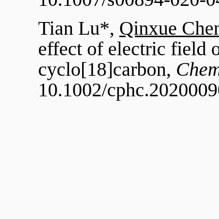
Tian Lu*,
Qinxue Che
effect of electric field
cyclo[18]carbon,
Che
10.1002/cphc.2020009